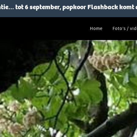
ie… tot 6 september, popkoor Flashback komt 
Home
Foto’s / vi